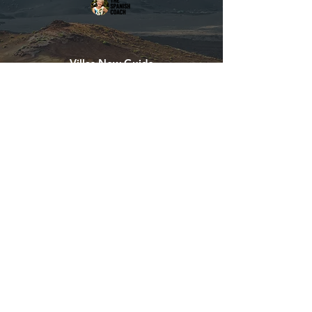
Villas Now Guide
Tel:
+44 115 714 8288
info@lanzarote-holidayvillas.com
Villas Now Guide
© 2020 Diseñado en Lanzarote
/ Diseñado en Lanzarote
En colaboración con / en
colaboración con Villas Now
LTD