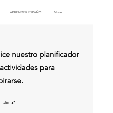
APRENDER ESPAÑOL
More
lice nuestro planificador
actividades para
pirarse.
l clima?